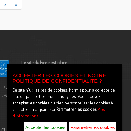
...
...
>
»
Le site du lycée est placé
sous vidéo surveillance
ACCEPTER LES COOKIES ET NOTRE
POLITIQUE DE CONFIDENTIALITÉ ?
la déclaration à la CNIL est
Ce site n'utilise pas de cookies, hormis pour la collecte de
enregistrée sous le numéro
statistiques entièrement anonymes. Vous pouvez
2037718v0
accepter les cookies
ou bien personnaliser les cookies à
accepter en cliquant sur
Paramétrer les cookies
Plus
d'informations
Accepter les cookies
Paramétrer les cookies
- Charente) -
Archives