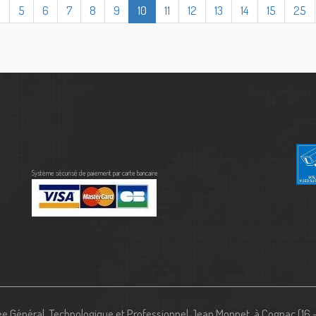
1
5
6
7
8
9
10
11
12
13
14
15
25
Système sécurisé de paiement par carte bancaire
e Général, Technologique et Professionnel Jean Monnet, à Cognac (16 