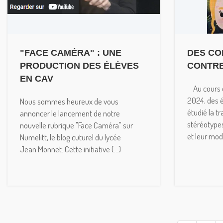
"FACE CAMÉRA" : UNE
DES CO
PRODUCTION DES ÉLÈVES
CONTRE
EN CAV
Au cours d
2024, des 
Nous sommes heureux de vous
étudié la t
annoncer le lancement de notre
stéréotype
nouvelle rubrique "Face Caméra" sur
et leur mode
Numelitt, le blog cuturel du lycée
Jean Monnet. Cette initiative (...)