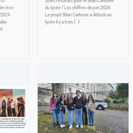
ci-
Quels résultats pour le Bilan Carbone
des éco-
du lycée ? Les chiffres de juin 2024
 2023-
Le projet Bilan Carbone a débuté au
alie
lycée il y a trois (...)
et