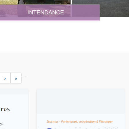
INTENDANCE
...
...
>
»