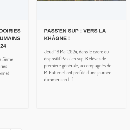
DOIRIES
PASS'EN SUP : VERS LA
HUMAINS
KHÂGNE !
024
Jeudi 16 Mai 2024, dans le cadre du
dispositif Pass'en sup, 6 élèves de
la 5ème
première générale, accompagnés de
iries
M. Gatumel, ont profité d'une journée
onnet
d'immersion (...)
)