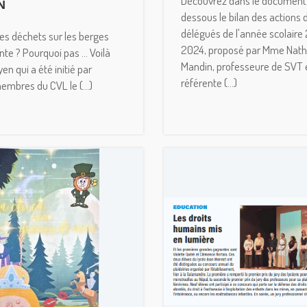
Découvrez dans le document 
N
dessous le bilan des actions 
délégués de l'année scolaire
es déchets sur les berges
2024, proposé par Mme Nath
nte ? Pourquoi pas … Voilà
Mandin, professeure de SVT 
yen qui a été initié par
référente (...)
mbres du CVL le (...)