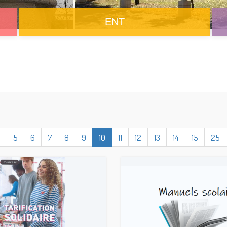
ENT
1
5
6
7
8
9
10
11
12
13
14
15
25